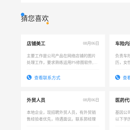
猜您喜欢
店铺美工
08月06日
车险内
主要工作是公司产品在网络店铺的图片
负责车
处理工作，要求熟练运用PS修图软件,工
历，女性
作时间每天8小时，待遇优厚。
操作，
试用期1
查看联系方式
查
外贸人员
08月06日
医药代
本地企业，现招聘外贸人员，有外贸销
基因公
售经验者优先，待遇面议。联系郭经理
以下学历
可，需