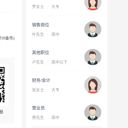
罗女士
·
大专
销售岗位
叶先生
·
高中
10金币)
其他职位
卢先生
·
高中以下
财务/会计
张女士
·
大专
营业员
息
男先生
·
高中