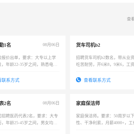
查
勤1名
08月06日
货车司机b2
险报价出单，要求：大专以上学
招聘货车司机b2数名，带从业
，年龄22-35岁之间，熟悉电脑
吃苦耐劳，开6米8，9米6，工
工作态度认真，具有团队精神，
-3个月，转正后交纳五险，
看联系方式
查看联系方式
表2名
08月06日
家庭保洁师
司招聘医药代表2名，要求：大专
家庭保洁师。要求：50周岁以
，年龄25-45岁之间，男女均
性、干净利索，月薪4000+，
要具有营销经验，从事过医药代
时间灵活，不需坐班，适合宝