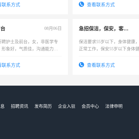
有医学资质的优先，底薪+绩效，
太太等。
看联系方式
查看联系方式
。
前台
08月06日
急招保洁，保安，客服，工程
所聘护士及前台，女，非医学专
保洁要求55岁以下，身体健康
，形象好，气质佳，沟通能力
正常工作，保安55岁以下身体
试，周日休息。
责任心形象端庄，遵纪守法，
录，客服要求45岁以下高中以
看联系方式
查看联系方式
懂电脑工作认真，性格开朗有
能力，工程，懂水电维修。
信息
招聘资讯
发布简历
企业入驻
会员中心
法律申明
们