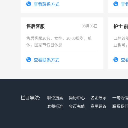
表或者
查看联系方式
查
交五险
售后客服
08月06日
护士 
售后客服20名，女性，20-30周岁，单
口腔诊
休，国家节假日休息
业也可
强。面
查看联系方式
查
栏目导航:
职位搜索
简历中心
名企展示
一句话
套餐标准
金币充值
意见建议
联系我